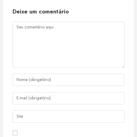
Deixe um comentário
Comentário
Digite
seu
nome
Digite
ou
seu
nome
endereço
Digite
de
de
o
usuário
e-
URL
para
mail
do