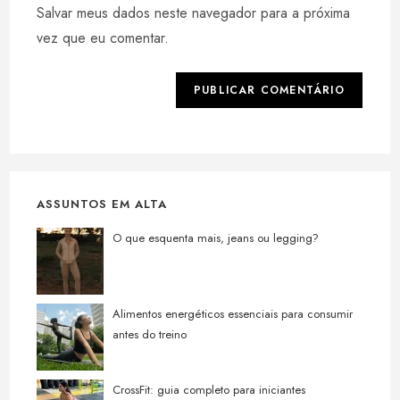
comentar
Salvar meus dados neste navegador para a próxima
para
seu
comentar
vez que eu comentar.
site
(opcional)
ASSUNTOS EM ALTA
O que esquenta mais, jeans ou legging?
Alimentos energéticos essenciais para consumir
antes do treino
CrossFit: guia completo para iniciantes