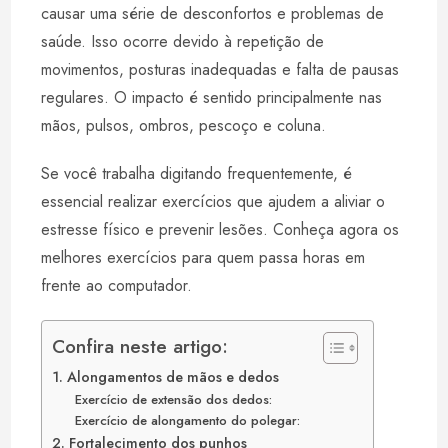
t
i
k
t
r
causar uma série de desconfortos e problemas de
s
l
e
e
e
saúde. Isso ocorre devido à repetição de
A
d
r
movimentos, posturas inadequadas e falta de pausas
p
I
e
regulares. O impacto é sentido principalmente nas
p
n
s
mãos, pulsos, ombros, pescoço e coluna.
t
Se você trabalha digitando frequentemente, é
essencial realizar exercícios que ajudem a aliviar o
estresse físico e prevenir lesões. Conheça agora os
melhores exercícios para quem passa horas em
frente ao computador.
Confira neste artigo:
1. Alongamentos de mãos e dedos
Exercício de extensão dos dedos:
Exercício de alongamento do polegar:
2. Fortalecimento dos punhos