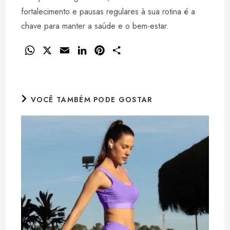
fortalecimento e pausas regulares à sua rotina é a
chave para manter a saúde e o bem-estar.
W
X
E
L
P
S
h
m
i
i
h
a
a
n
n
a
t
i
k
t
r
VOCÊ TAMBÉM PODE GOSTAR
s
l
e
e
e
A
d
r
p
I
e
p
n
s
t