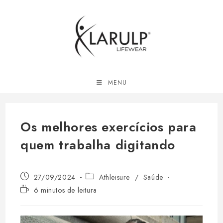
Ir
para
o
conteúdo
MENU
Os melhores exercícios para
quem trabalha digitando
Post
Categoria
27/09/2024
Athleisure
/
Saúde
publicado:
do
Tempo
6 minutos de leitura
post:
de
leitura: