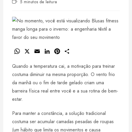
Tempo
5 minutos de leitura
post:
de
leitura:
W
X
E
L
P
S
h
m
i
i
h
Quando a temperatura cai, a motivação para treinar
a
a
n
n
a
t
i
k
t
r
costuma diminuir na mesma proporção. O vento frio
s
l
e
e
e
da manhã ou o fim de tarde gelado criam uma
A
d
r
barreira física real entre você e a sua rotina de bem-
p
I
e
estar.
p
n
s
t
Para manter a constância, a solução tradicional
costuma ser acumular camadas pesadas de roupas
(um hábito que limita os movimentos e causa