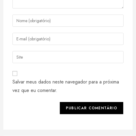
Digite
seu
nome
Digite
ou
seu
nome
endereço
Digite
de
de
o
usuário
e-
URL
para
mail
do
comentar
Salvar meus dados neste navegador para a próxima
para
seu
comentar
vez que eu comentar.
site
(opcional)