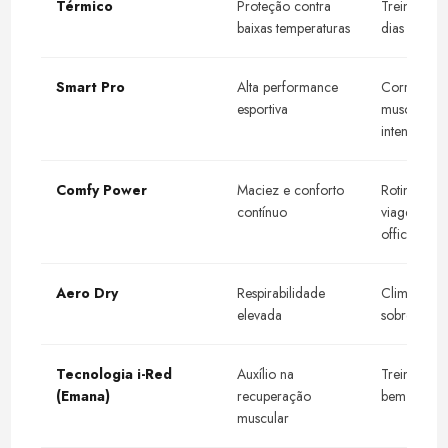
Térmico
Proteção contra
Treinos ao a
baixas temperaturas
dias frios
Smart Pro
Alta performance
Corrida,
esportiva
musculação
intensos
Comfy Power
Maciez e conforto
Rotina diári
contínuo
viagens e 
office
Aero Dry
Respirabilidade
Climas ame
elevada
sobreposiçõ
Tecnologia i-Red
Auxílio na
Treinos fre
(Emana)
recuperação
bem-estar d
muscular