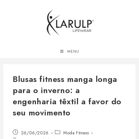
Ir
para
o
conteúdo
MENU
Blusas fitness manga longa
para o inverno: a
engenharia têxtil a favor do
seu movimento
Post
Categoria
26/06/2026
Moda Fitness
publicado:
do