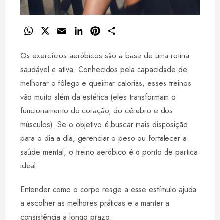
W
X
E
L
P
S
h
m
i
i
h
Os exercícios aeróbicos são a base de uma rotina
a
a
n
n
a
t
i
k
t
r
saudável e ativa. Conhecidos pela capacidade de
s
l
e
e
e
melhorar o fôlego e queimar calorias, esses treinos
A
d
r
vão muito além da estética (eles transformam o
p
I
e
funcionamento do coração, do cérebro e dos
p
n
s
músculos). Se o objetivo é buscar mais disposição
t
para o dia a dia, gerenciar o peso ou fortalecer a
saúde mental, o treino aeróbico é o ponto de partida
ideal.
Entender como o corpo reage a esse estímulo ajuda
a escolher as melhores práticas e a manter a
consistência a longo prazo.