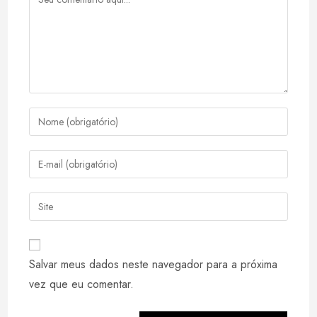
Digite
seu
nome
Digite
ou
seu
nome
endereço
Digite
de
de
o
usuário
e-
URL
para
mail
do
comentar
Salvar meus dados neste navegador para a próxima
para
seu
comentar
vez que eu comentar.
site
(opcional)