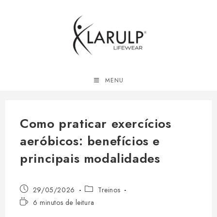
Ir
para
o
conteúdo
MENU
Como praticar exercícios
aeróbicos: benefícios e
principais modalidades
Post
Categoria
29/05/2026
Treinos
publicado:
do
Tempo
6 minutos de leitura
post:
de