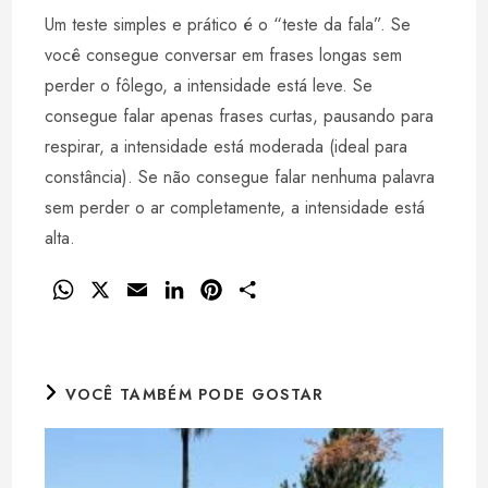
Um teste simples e prático é o “teste da fala”. Se
você consegue conversar em frases longas sem
perder o fôlego, a intensidade está leve. Se
consegue falar apenas frases curtas, pausando para
respirar, a intensidade está moderada (ideal para
constância). Se não consegue falar nenhuma palavra
sem perder o ar completamente, a intensidade está
alta.
W
X
E
L
P
S
h
m
i
i
h
a
a
n
n
a
t
i
k
t
r
VOCÊ TAMBÉM PODE GOSTAR
s
l
e
e
e
A
d
r
p
I
e
p
n
s