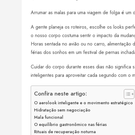
h
m
i
i
h
Arrumar as malas para uma viagem de folga é um dos
a
a
n
n
a
t
i
k
t
r
A gente planeja os roteiros, escolhe os looks per
s
l
e
e
e
o nosso corpo costuma sentir o impacto da mudan
A
d
r
Horas sentada no avião ou no carro, alimentação 
p
I
e
p
n
s
férias dos sonhos em um festival de pernas inchad
t
Cuidar do corpo durante esses dias não significa s
inteligentes para aproveitar cada segundo com o 
Confira neste artigo:
O aerolook inteligente e o movimento estratégico
Hidratação sem negociação
Mala funcional
O equilíbrio gastronômico nas férias
Rituais de recuperação noturna