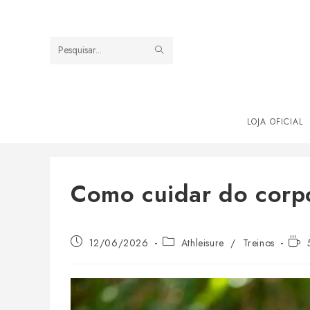
Ir
para
o
ENVIAR
Pesquisar
conteúdo
PESQUISA
neste
site
LOJA OFICIAL
Como cuidar do corp
Post
Categoria
Tem
12/06/2026
Athleisure
/
Treinos
publicado:
do
de
post:
leitu