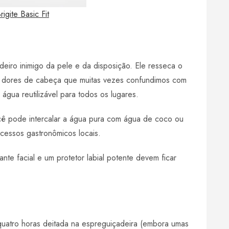
igite Basic Fit
eiro inimigo da pele e da disposição. Ele resseca o
é dores de cabeça que muitas vezes confundimos com
água reutilizável para todos os lugares.
ocê pode intercalar a água pura com água de coco ou
xcessos gastronômicos locais.
te facial e um protetor labial potente devem ficar
e quatro horas deitada na espreguiçadeira (embora umas