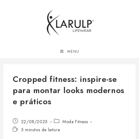
Ir
para
o
conteúdo
MENU
Cropped fitness: inspire-se
para montar looks modernos
e práticos
Post
Categoria
22/08/2025
Moda Fitness
publicado:
do
Tempo
5 minutos de leitura
post:
de