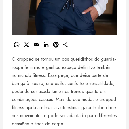
W
X
E
L
P
S
h
m
i
i
h
O cropped se tornou um dos queridinhos do guarda-
a
a
n
n
a
t
i
k
t
r
roupa feminino e ganhou espaço definitivo também
s
l
e
e
e
no mundo fitness. Essa peça, que deixa parte da
A
d
r
barriga à mostra, une estilo, conforto e versatilidade,
p
I
e
podendo ser usada tanto nos treinos quanto em
p
n
s
combinações casuais. Mais do que moda, o cropped
t
fitness ajuda a elevar a autoestima, garante liberdade
nos movimentos e pode ser adaptado para diferentes
ocasiões e tipos de corpo.