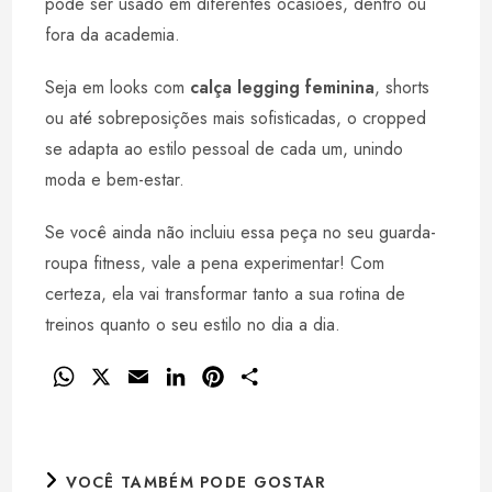
pode ser usado em diferentes ocasiões, dentro ou
fora da academia.
Seja em looks com
calça legging feminina
, shorts
ou até sobreposições mais sofisticadas, o cropped
se adapta ao estilo pessoal de cada um, unindo
moda e bem-estar.
Se você ainda não incluiu essa peça no seu guarda-
roupa fitness, vale a pena experimentar! Com
certeza, ela vai transformar tanto a sua rotina de
treinos quanto o seu estilo no dia a dia.
W
X
E
L
P
S
h
m
i
i
h
a
a
n
n
a
t
i
k
t
r
VOCÊ TAMBÉM PODE GOSTAR
s
l
e
e
e