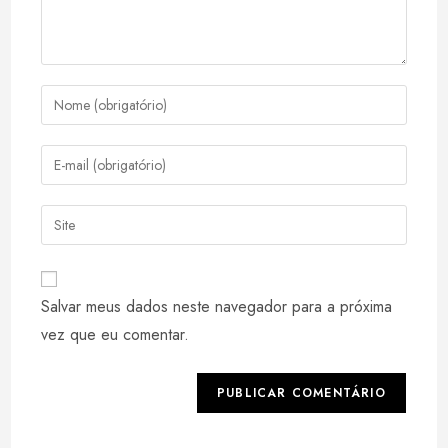
Digite
seu
nome
Digite
ou
seu
nome
endereço
Digite
de
de
o
usuário
e-
URL
para
mail
do
comentar
Salvar meus dados neste navegador para a próxima
para
seu
comentar
vez que eu comentar.
site
(opcional)