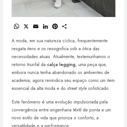
W
X
E
L
P
S
h
m
i
i
h
A moda, em sua natureza cíclica, frequentemente
a
a
n
n
a
t
i
k
t
r
resgata itens e os ressignifica sob a ótica das
s
l
e
e
e
necessidades atuais. Atualmente, testemunhamos o
A
d
r
retorno triunfal da
calça legging
, uma peça que,
p
I
e
embora nunca tenha abandonado os ambientes de
p
n
s
academia, agora reivindica seu espaço como um item
t
essencial da alta moda e do
street style
sofisticado.
Este fenômeno é uma evolução impulsionada pela
convergência entre engenharia têxtil de ponta e um
novo estilo de vida que prioriza o conforto, a
versatilidade e a performance.