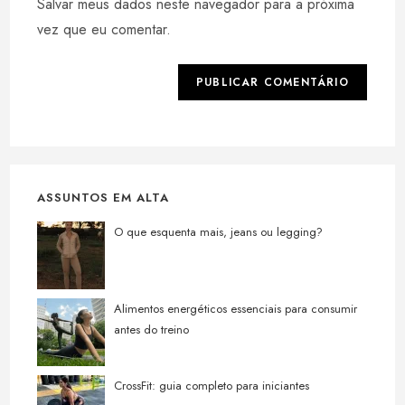
Salvar meus dados neste navegador para a próxima
para
seu
comentar
vez que eu comentar.
site
(opcional)
ASSUNTOS EM ALTA
O que esquenta mais, jeans ou legging?
Alimentos energéticos essenciais para consumir
antes do treino
CrossFit: guia completo para iniciantes