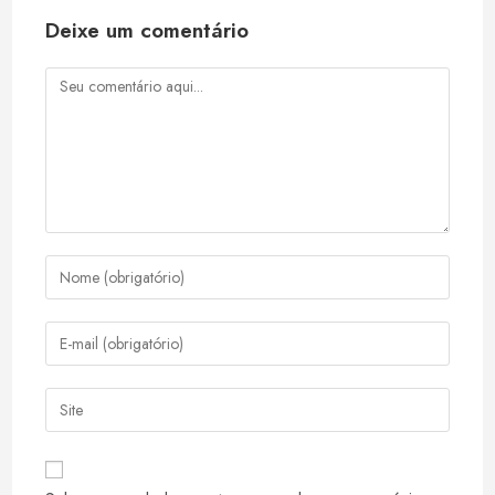
Deixe um comentário
Comentário
Digite
seu
nome
Digite
ou
seu
nome
endereço
Digite
de
de
o
usuário
e-
URL
para
mail
do
comentar