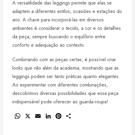
A versatilidade das leggings permite que elas se
adaptem a diferentes estilos, ocasiões e estações do
ano. A chave para incorporá-las em diversos
ambientes é considerar o tecido, a cor e os detalhes
da peça, sempre buscando o equilíbrio entre
conforto e adequação ao contexto.
Combinando com as peças certas, é possível criar
looks que vão além da academia, mostrando que as
leggings podem ser tanto práticas quanto elegantes.
Ao experimentar com diferentes combinações,
descobrimos diversas possibilidades que essa peça
indispensável pode oferecer ao guarda-roupa!
W
X
E
L
P
S
h
m
i
i
h
a
a
n
n
a