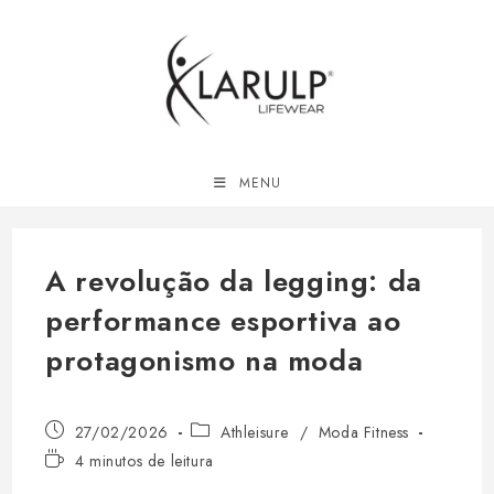
Ir
para
o
conteúdo
MENU
A revolução da legging: da
performance esportiva ao
protagonismo na moda
Post
Categoria
27/02/2026
Athleisure
/
Moda Fitness
publicado:
do
Tempo
4 minutos de leitura
post:
de