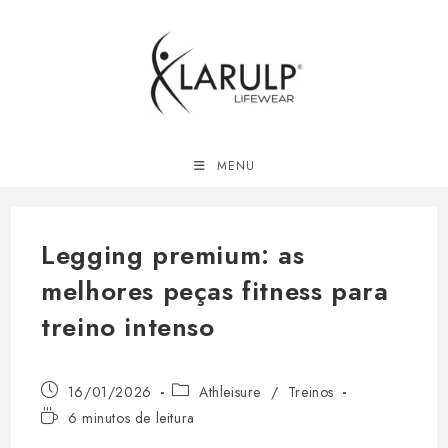
Ir
para
o
conteúdo
MENU
Legging premium: as
melhores peças fitness para
treino intenso
Post
Categoria
16/01/2026
Athleisure
/
Treinos
publicado:
do
Tempo
6 minutos de leitura
post:
de