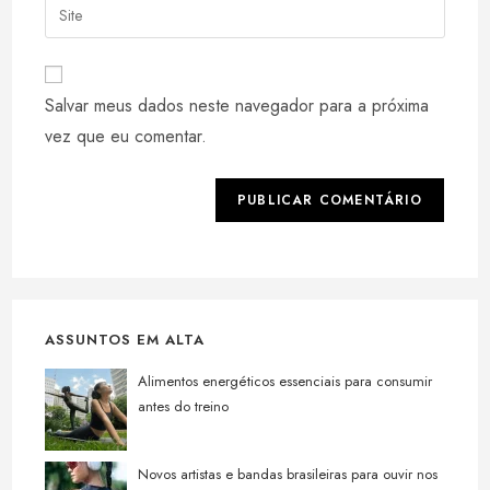
Digite
de
de
o
usuário
e-
URL
para
mail
do
comentar
Salvar meus dados neste navegador para a próxima
para
seu
comentar
vez que eu comentar.
site
(opcional)
ASSUNTOS EM ALTA
Alimentos energéticos essenciais para consumir
antes do treino
Novos artistas e bandas brasileiras para ouvir nos