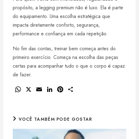
propósito, a legging premium não é luxo. Ela é parte
do equipamento. Uma escolha estratégica que
impacta diretamente conforto, segurança,
performance e confiança em cada repetição.
No fim das contas, treinar bem começa antes do
primeiro exercício. Começa na escolha das peças
certas para acompanhar tudo o que o corpo é capaz
de fazer.
W
X
E
L
P
S
h
m
i
i
h
a
a
n
n
a
t
i
k
t
r
VOCÊ TAMBÉM PODE GOSTAR
s
l
e
e
e
A
d
r
p
I
e