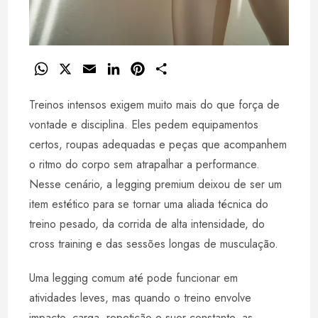
W
X
E
L
P
S
h
m
i
i
h
Treinos intensos exigem muito mais do que força de
a
a
n
n
a
t
i
k
t
r
vontade e disciplina. Eles pedem equipamentos
s
l
e
e
e
certos, roupas adequadas e peças que acompanhem
A
d
r
o ritmo do corpo sem atrapalhar a performance.
p
I
e
Nesse cenário, a legging premium deixou de ser um
p
n
s
item estético para se tornar uma aliada técnica do
t
treino pesado, da corrida de alta intensidade, do
cross training e das sessões longas de musculação.
Uma legging comum até pode funcionar em
atividades leves, mas quando o treino envolve
impacto, carga, repetição e suor constante, as