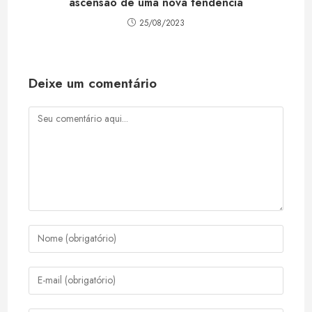
ascensão de uma nova tendência
25/08/2023
Deixe um comentário
Comentário
Digite
seu
nome
Digite
ou
seu
nome
endereço