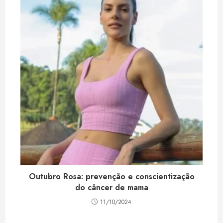
p
n
s
t
Outubro Rosa: prevenção e conscientização
do câncer de mama
11/10/2024