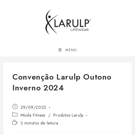
Ir
para
o
conteúdo
MENU
Convenção Larulp Outono
Inverno 2024
Post
29/09/2023
publicado:
Categoria
Moda Fitness
/
Produtos Larulp
do
Tempo
3 minutos de leitura
post:
de
leitura: