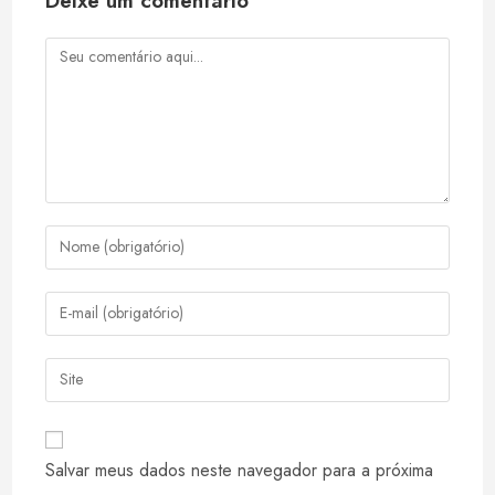
Deixe um comentário
Comentário
Digite
seu
nome
Digite
ou
seu
nome
endereço
Digite
de
de
o
usuário
e-
URL
para
mail
do
comentar
Salvar meus dados neste navegador para a próxima
para
seu