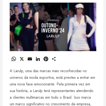
W
X
E
L
P
S
h
m
i
i
h
A Larulp, uma das marcas mais reconhecidas no
a
a
n
n
a
t
i
k
t
r
universo da moda esportiva, está prestes a entrar em
s
l
e
e
e
uma nova fase emocionante. Pela primeira vez em
A
d
r
sua história, a Larulp terá representantes atendendo
p
I
e
a clientes multimarcas em todo o Brasil. Isso marca
p
n
s
um marco significativo no crescimento da empresa,