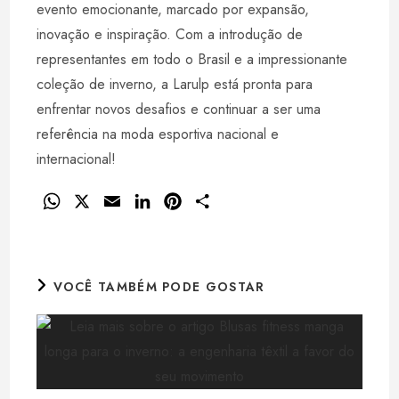
evento emocionante, marcado por expansão,
inovação e inspiração. Com a introdução de
representantes em todo o Brasil e a impressionante
coleção de inverno, a Larulp está pronta para
enfrentar novos desafios e continuar a ser uma
referência na moda esportiva nacional e
internacional!
W
X
E
L
P
S
h
m
i
i
h
a
a
n
n
a
t
i
k
t
r
VOCÊ TAMBÉM PODE GOSTAR
s
l
e
e
e
A
d
r
p
I
e
p
n
s
t