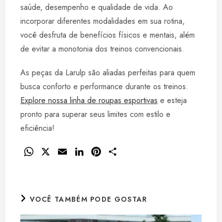
saúde, desempenho e qualidade de vida. Ao
incorporar diferentes modalidades em sua rotina,
você desfruta de benefícios físicos e mentais, além
de evitar a monotonia dos treinos convencionais.
As peças da Larulp são aliadas perfeitas para quem
busca conforto e performance durante os treinos.
Explore nossa linha de roupas esportivas
e esteja
pronto para superar seus limites com estilo e
eficiência!
W
X
E
L
P
S
h
m
i
i
h
a
a
n
n
a
t
i
k
t
r
VOCÊ TAMBÉM PODE GOSTAR
s
l
e
e
e
A
d
r