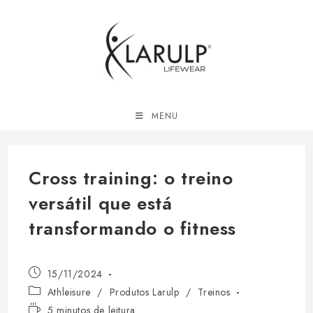
Ir
para
o
conteúdo
MENU
Cross training: o treino
versátil que está
transformando o fitness
Post
15/11/2024
publicado:
Categoria
Athleisure
/
Produtos Larulp
/
Treinos
do
Tempo
5 minutos de leitura