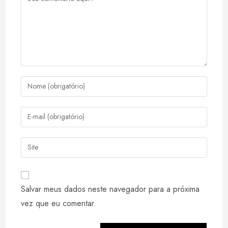
Digite
seu
nome
Digite
ou
seu
nome
endereço
Digite
de
de
o
usuário
e-
URL
para
mail
do
comentar
Salvar meus dados neste navegador para a próxima
para
seu
comentar
vez que eu comentar.
site
(opcional)