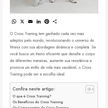
W
X
E
L
P
S
h
m
i
i
h
O Cross Training tem ganhado cada vez mais
a
a
n
n
a
t
i
k
t
r
adeptos pelo mundo, revolucionando o universo do
s
l
e
e
e
fitness com sua abordagem dinâmica e completa. Se
A
d
r
você busca um treino eficiente que desafie o corpo
p
I
e
de diferentes maneiras, aumente sua resistência e
p
n
s
promova um estilo de vida mais saudável, o Cross
t
Training pode ser a escolha ideal.
Confira neste artigo:
O que é Cross Training?
Os Benefícios do Cross Training
Os Componentes do Cross Training