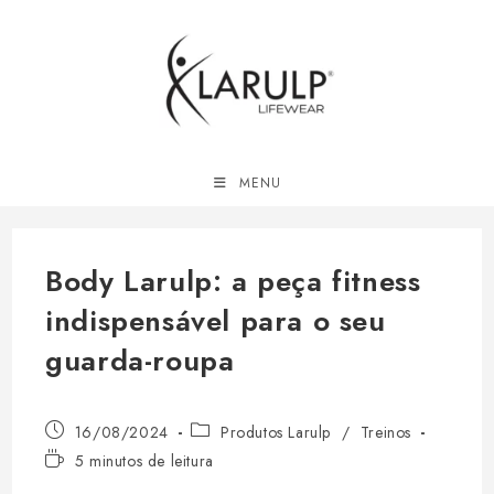
Ir
para
o
conteúdo
MENU
Body Larulp: a peça fitness
indispensável para o seu
guarda-roupa
Post
Categoria
16/08/2024
Produtos Larulp
/
Treinos
publicado:
do
Tempo
5 minutos de leitura
post:
de