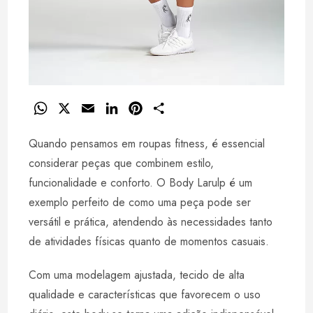
W
X
E
L
P
S
h
m
i
i
h
Quando pensamos em roupas fitness, é essencial
a
a
n
n
a
t
i
k
t
r
considerar peças que combinem estilo,
s
l
e
e
e
funcionalidade e conforto. O Body Larulp é um
A
d
r
exemplo perfeito de como uma peça pode ser
p
I
e
versátil e prática, atendendo às necessidades tanto
p
n
s
de atividades físicas quanto de momentos casuais.
t
Com uma modelagem ajustada, tecido de alta
qualidade e características que favorecem o uso