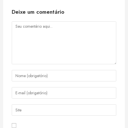
Deixe um comentário
Comentário
Digite
seu
nome
Digite
ou
seu
nome
endereço
Digite
de
de
o
usuário
e-
URL
para
mail