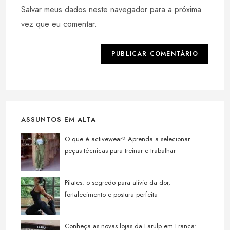
do
comentar
Salvar meus dados neste navegador para a próxima
para
seu
comentar
vez que eu comentar.
site
(opcional)
ASSUNTOS EM ALTA
O que é activewear? Aprenda a selecionar
peças técnicas para treinar e trabalhar
Pilates: o segredo para alívio da dor,
fortalecimento e postura perfeita
Conheça as novas lojas da Larulp em Franca: