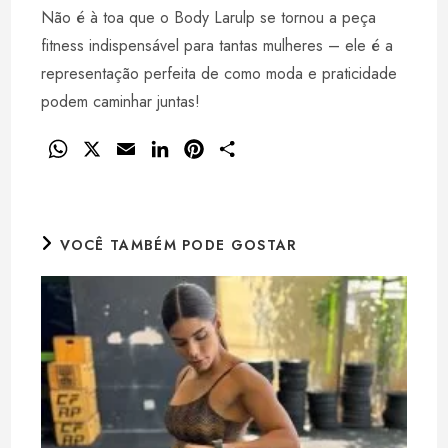
Não é à toa que o Body Larulp se tornou a peça
fitness indispensável para tantas mulheres – ele é a
representação perfeita de como moda e praticidade
podem caminhar juntas!
W
X
E
L
P
S
h
m
i
i
h
a
a
n
n
a
t
i
k
t
r
VOCÊ TAMBÉM PODE GOSTAR
s
l
e
e
e
A
d
r
p
I
e
p
n
s
t