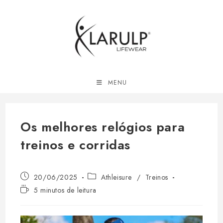
Ir
para
o
conteúdo
MENU
Os melhores relógios para
treinos e corridas
Post
Categoria
20/06/2025
Athleisure
/
Treinos
publicado:
do
Tempo
5 minutos de leitura
post:
de
leitura: