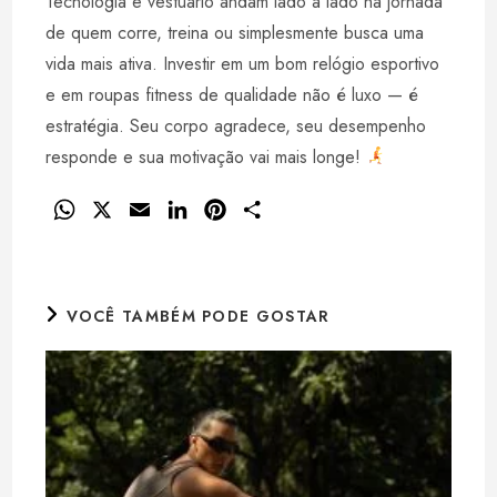
Tecnologia e vestuário andam lado a lado na jornada
de quem corre, treina ou simplesmente busca uma
vida mais ativa. Investir em um bom relógio esportivo
e em roupas fitness de qualidade não é luxo — é
estratégia. Seu corpo agradece, seu desempenho
responde e sua motivação vai mais longe!
W
X
E
L
P
S
h
m
i
i
h
a
a
n
n
a
t
i
k
t
r
VOCÊ TAMBÉM PODE GOSTAR
s
l
e
e
e
A
d
r
p
I
e
p
n
s
t