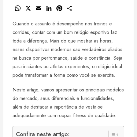
W
X
E
L
P
S
h
m
i
i
h
Quando o assunto é desempenho nos treinos e
a
a
n
n
a
t
i
k
t
r
corridas, contar com um bom relógio esportivo faz
s
l
e
e
e
toda a diferença. Mais do que mostrar as horas,
A
d
r
esses dispositivos modernos são verdadeiros aliados
p
I
e
na busca por performance, saúde e constância. Seja
p
n
s
para iniciantes ou atletas experientes, o relógio ideal
t
pode transformar a forma como você se exercita.
Neste artigo, vamos apresentar os principais modelos
do mercado, seus diferenciais e funcionalidades,
além de destacar a importância de vestir-se
adequadamente com roupas fitness de qualidade.
Confira neste artigo: