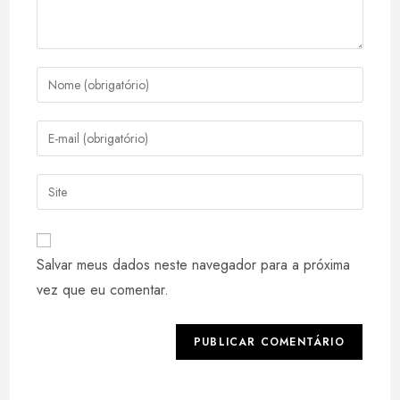
Digite
seu
nome
Digite
ou
seu
nome
endereço
Digite
de
de
o
usuário
e-
URL
para
mail
do
comentar
Salvar meus dados neste navegador para a próxima
para
seu
comentar
vez que eu comentar.
site
(opcional)