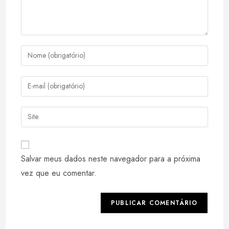
Digite
seu
nome
Digite
ou
seu
nome
endereço
Digite
de
de
o
usuário
e-
URL
para
mail
do
comentar
Salvar meus dados neste navegador para a próxima
para
seu
comentar
vez que eu comentar.
site
(opcional)