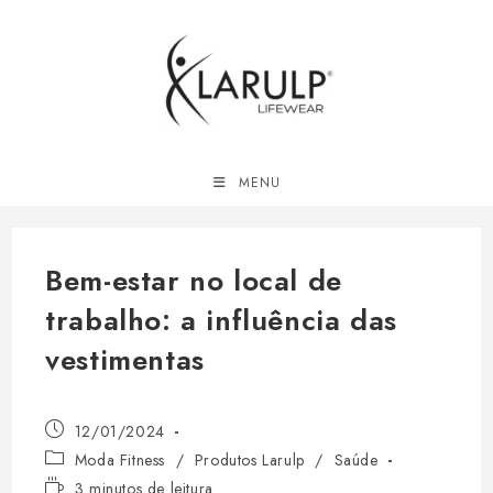
Ir
para
o
conteúdo
MENU
Bem-estar no local de
trabalho: a influência das
vestimentas
Post
12/01/2024
publicado:
Categoria
Moda Fitness
/
Produtos Larulp
/
Saúde
do
Tempo
3 minutos de leitura