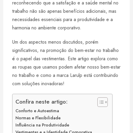
A
d
r
reconhecendo que a satisfação e a saúde mental no
p
I
e
trabalho não são apenas benefícios adicionais, mas
p
n
s
necessidades essenciais para a produtividade e a
t
harmonia no ambiente corporativo.
Um dos aspectos menos discutidos, porém
significativos, na promoção do bem-estar no trabalho
é o papel das vestimentas. Este artigo explora como
as roupas que usamos podem afetar nosso bem-estar
no trabalho e como a marca Larulp está contribuindo
com soluções inovadoras!
Confira neste artigo:
Conforto e Autoestima
Normas e Flexibilidade
Influência na Produtividade
Vestimentas e a Identidade Corporativa