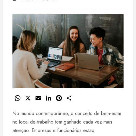
post:
de
leitura:
W
X
E
L
P
S
h
m
i
i
h
No mundo contemporâneo, o conceito de bem-estar
a
a
n
n
a
t
i
k
t
r
no local de trabalho tem ganhado cada vez mais
s
l
e
e
e
atenção. Empresas e funcionários estão