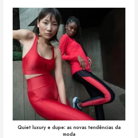
s
l
e
e
e
A
d
r
p
I
e
p
n
s
t
Quiet luxury e dupe: as novas tendências da
moda