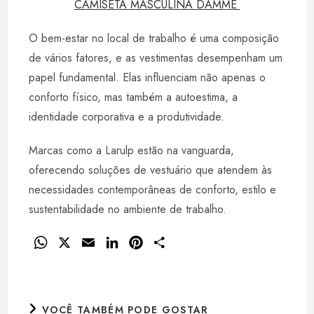
CAMISETA MASCULINA DAMME
O bem-estar no local de trabalho é uma composição
de vários fatores, e as vestimentas desempenham um
papel fundamental. Elas influenciam não apenas o
conforto físico, mas também a autoestima, a
identidade corporativa e a produtividade.
Marcas como a Larulp estão na vanguarda,
oferecendo soluções de vestuário que atendem às
necessidades contemporâneas de conforto, estilo e
sustentabilidade no ambiente de trabalho.
W
X
E
L
P
S
h
m
i
i
h
a
a
n
n
a
t
i
k
t
r
VOCÊ TAMBÉM PODE GOSTAR