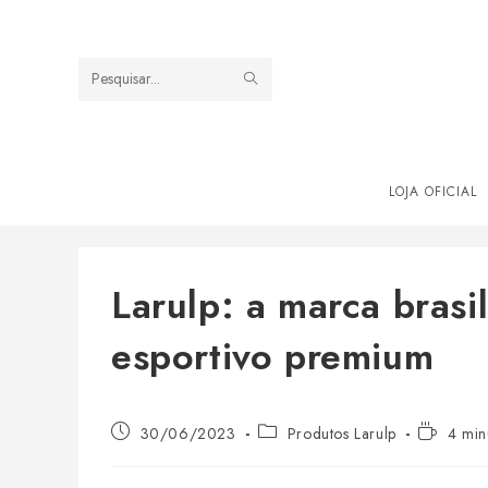
Ir
para
o
ENVIAR
Pesquisar
conteúdo
PESQUISA
neste
site
LOJA OFICIAL
Larulp: a marca brasi
esportivo premium
Post
Categoria
Tempo
30/06/2023
Produtos Larulp
4 min
publicado:
do
de
post:
leitura: