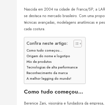
h
m
i
i
h
Nascida em 2004 na cidade de Franca/SP, a LARU
a
a
n
n
a
t
i
k
t
r
se destaca no mercado brasileiro. Com uma propo
s
l
e
e
e
técnicas avançadas, modelagens anatômicas e pes
A
d
r
cada costura.
p
I
e
p
n
s
Confira neste artigo:
t
Como tudo começou…
Origem do nome e logotipo
Mix de produtos
Tecnologias de alta performance
Reconhecimento da marca
A melhor legging do mundo!
Como tudo começou…
Berenice Zani, visionária e fundadora da empresa,