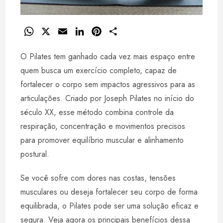
W
X
E
L
P
S
h
m
i
i
h
O Pilates tem ganhado cada vez mais espaço entre
a
a
n
n
a
t
i
k
t
r
quem busca um exercício completo, capaz de
s
l
e
e
e
fortalecer o corpo sem impactos agressivos para as
A
d
r
articulações. Criado por Joseph Pilates no início do
p
I
e
século XX, esse método combina controle da
p
n
s
respiração, concentração e movimentos precisos
t
para promover equilíbrio muscular e alinhamento
postural.
Se você sofre com dores nas costas, tensões
musculares ou deseja fortalecer seu corpo de forma
equilibrada, o Pilates pode ser uma solução eficaz e
segura. Veja agora os principais benefícios dessa