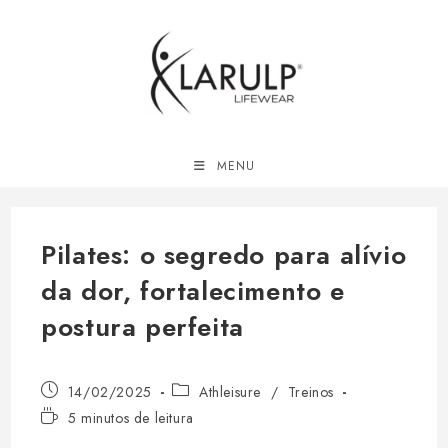
Ir
para
o
conteúdo
MENU
Pilates: o segredo para alívio
da dor, fortalecimento e
postura perfeita
Post
Categoria
14/02/2025
Athleisure
/
Treinos
publicado:
do
Tempo
5 minutos de leitura
post:
de