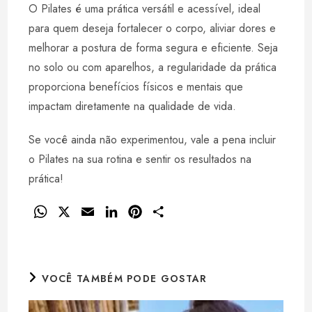
O Pilates é uma prática versátil e acessível, ideal
para quem deseja fortalecer o corpo, aliviar dores e
melhorar a postura de forma segura e eficiente. Seja
no solo ou com aparelhos, a regularidade da prática
proporciona benefícios físicos e mentais que
impactam diretamente na qualidade de vida.
Se você ainda não experimentou, vale a pena incluir
o Pilates na sua rotina e sentir os resultados na
prática!
W
X
E
L
P
S
h
m
i
i
h
a
a
n
n
a
t
i
k
t
r
VOCÊ TAMBÉM PODE GOSTAR
s
l
e
e
e
A
d
r