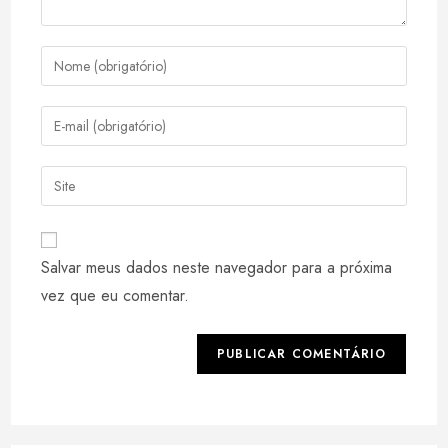
Digite
seu
nome
Digite
ou
seu
nome
endereço
Digite
de
de
o
usuário
e-
URL
para
mail
do
comentar
Salvar meus dados neste navegador para a próxima
para
seu
comentar
vez que eu comentar.
site
(opcional)