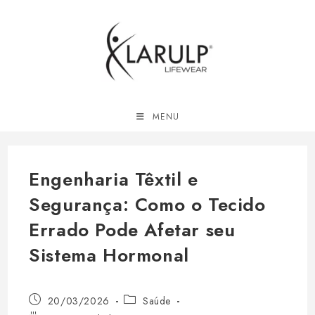
Ir
para
o
conteúdo
MENU
Engenharia Têxtil e
Segurança: Como o Tecido
Errado Pode Afetar seu
Sistema Hormonal
Post
Categoria
20/03/2026
Saúde
publicado:
do