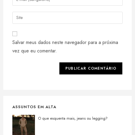
ou
seu
nome
endereço
Digite
de
de
o
usuário
e-
URL
para
mail
do
comentar
Salvar meus dados neste navegador para a próxima
para
seu
comentar
vez que eu comentar.
site
(opcional)
ASSUNTOS EM ALTA
O que esquenta mais, jeans ou legging?