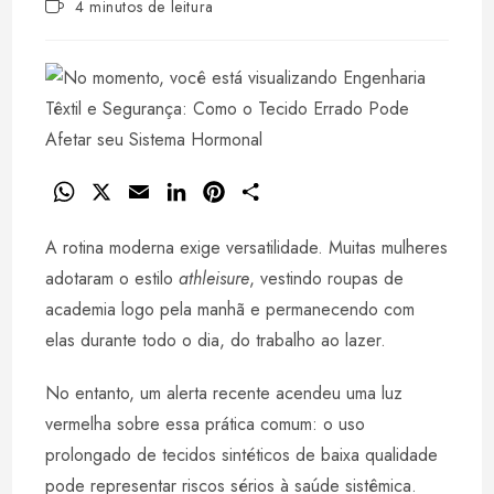
Tempo
4 minutos de leitura
post:
de
leitura:
W
X
E
L
P
S
h
m
i
i
h
A rotina moderna exige versatilidade. Muitas mulheres
a
a
n
n
a
t
i
k
t
r
adotaram o estilo
athleisure
, vestindo roupas de
s
l
e
e
e
academia logo pela manhã e permanecendo com
A
d
r
elas durante todo o dia, do trabalho ao lazer.
p
I
e
p
n
s
No entanto, um alerta recente acendeu uma luz
t
vermelha sobre essa prática comum: o uso
prolongado de tecidos sintéticos de baixa qualidade
pode representar riscos sérios à saúde sistêmica.