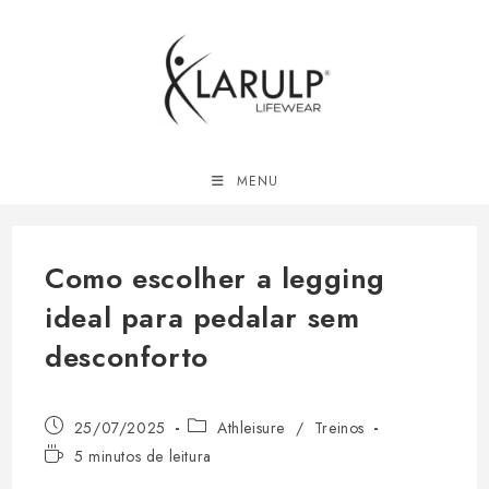
Ir
para
o
conteúdo
MENU
Como escolher a legging
ideal para pedalar sem
desconforto
Post
Categoria
25/07/2025
Athleisure
/
Treinos
publicado:
do
Tempo
5 minutos de leitura
post:
de