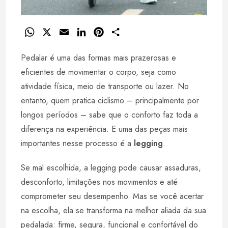
W
X
E
L
P
S
h
m
i
i
h
Pedalar é uma das formas mais prazerosas e
a
a
n
n
a
t
i
k
t
r
eficientes de movimentar o corpo, seja como
s
l
e
e
e
atividade física, meio de transporte ou lazer. No
A
d
r
entanto, quem pratica ciclismo – principalmente por
p
I
e
longos períodos – sabe que o conforto faz toda a
p
n
s
diferença na experiência. E uma das peças mais
t
importantes nesse processo é a
legging
.
Se mal escolhida, a legging pode causar assaduras,
desconforto, limitações nos movimentos e até
comprometer seu desempenho. Mas se você acertar
na escolha, ela se transforma na melhor aliada da sua
pedalada: firme, segura, funcional e confortável do