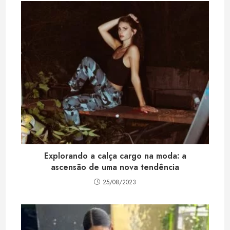
A
d
r
p
I
e
p
n
s
t
Explorando a calça cargo na moda: a
ascensão de uma nova tendência
25/08/2023