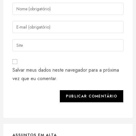
Digite
seu
nome
Digite
ou
seu
nome
endereço
Digite
de
de
o
usuário
e-
URL
para
mail
do
comentar
Salvar meus dados neste navegador para a próxima
para
seu
comentar
vez que eu comentar.
site
(opcional)
ASSUNTOS EM ALTA