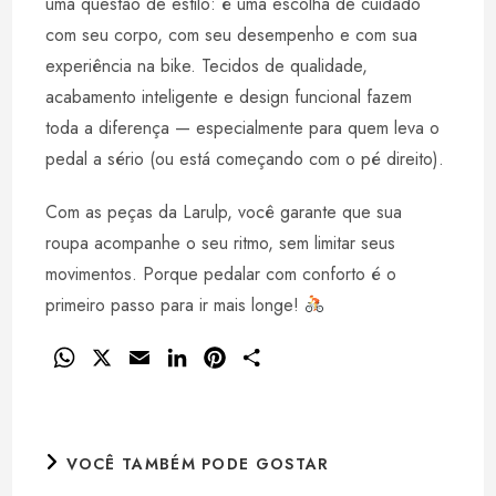
uma questão de estilo: é uma escolha de cuidado
com seu corpo, com seu desempenho e com sua
experiência na bike. Tecidos de qualidade,
acabamento inteligente e design funcional fazem
toda a diferença — especialmente para quem leva o
pedal a sério (ou está começando com o pé direito).
Com as peças da Larulp, você garante que sua
roupa acompanhe o seu ritmo, sem limitar seus
movimentos. Porque pedalar com conforto é o
primeiro passo para ir mais longe!
W
X
E
L
P
S
h
m
i
i
h
a
a
n
n
a
t
i
k
t
r
VOCÊ TAMBÉM PODE GOSTAR
s
l
e
e
e