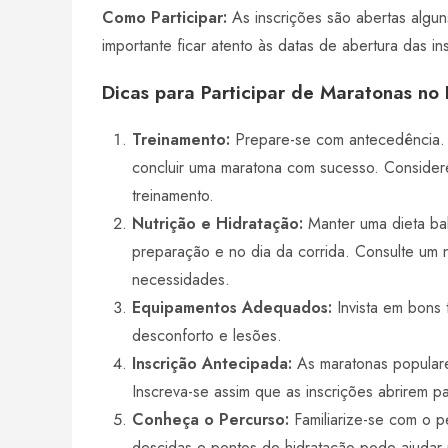
Como Participar:
As inscrições são abertas algu
importante ficar atento às datas de abertura das i
Dicas para Participar de Maratonas no B
Treinamento:
Prepare-se com antecedência. 
concluir uma maratona com sucesso. Considere 
treinamento.
Nutrição e Hidratação:
Manter uma dieta bal
preparação e no dia da corrida. Consulte um n
necessidades.
Equipamentos Adequados:
Invista em bons 
desconforto e lesões.
Inscrição Antecipada:
As maratonas populare
Inscreva-se assim que as inscrições abrirem pa
Conheça o Percurso:
Familiarize-se com o p
descidas e pontos de hidratação pode ajudar n