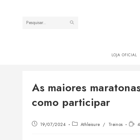
Ir
para
o
ENVIAR
Pesquisar
conteúdo
PESQUISA
neste
site
LOJA OFICIAL
As maiores maratonas 
como participar
Post
Categoria
Temp
19/07/2024
Athleisure
/
Treinos
4
publicado:
do
de
post:
leitur