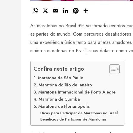
W
X
E
L
P
S
h
m
i
i
h
As maratonas no Brasil têm se tornado eventos ca
a
a
n
n
a
t
i
k
t
r
as partes do mundo. Com percursos desafiadores 
s
l
e
e
e
uma experiência única tanto para atletas amadores
A
d
r
maiores maratonas do Brasil, suas datas e como vo
p
I
e
p
n
s
Confira neste artigo:
t
1. Maratona de São Paulo
2. Maratona do Rio de Janeiro
3. Maratona Internacional de Porto Alegre
4. Maratona de Curitiba
5. Maratona de Florianópolis
Dicas para Participar de Maratonas no Brasil
Benefícios de Participar de Maratonas