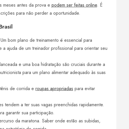
ns meses antes da prova e
podem ser feitas online
. É
nscrições para não perder a oportunidade.
rasil
Um bom plano de treinamento é essencial para
a ajuda de um treinador profissional para orientar seu
anceada e uma boa hidratação são cruciais durante a
utricionista para um plano alimentar adequado às suas
tênis de corrida e
roupas apropriadas
para evitar
s tendem a ter suas vagas preenchidas rapidamente.
ra garantir sua participação.
ercurso da maratona. Saber onde estão as subidas,
a estratégia de corrida.