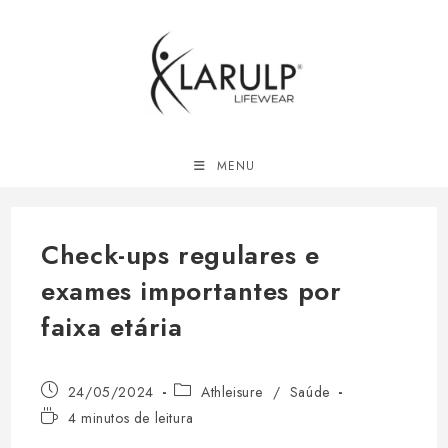
Ir
para
o
conteúdo
MENU
Check-ups regulares e
exames importantes por
faixa etária
Post
Categoria
24/05/2024
Athleisure
/
Saúde
publicado:
do
Tempo
4 minutos de leitura
post:
de