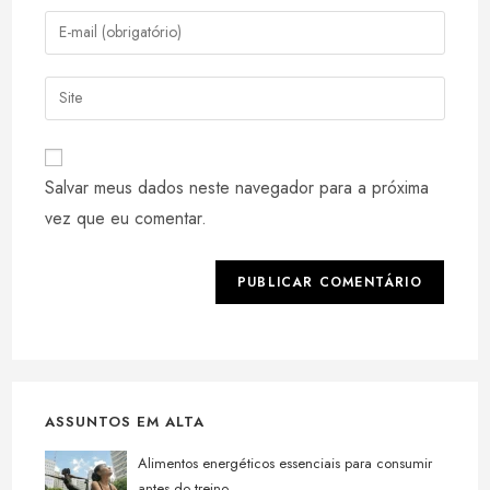
nome
Digite
ou
seu
nome
endereço
Digite
de
de
o
usuário
e-
URL
para
mail
do
comentar
Salvar meus dados neste navegador para a próxima
para
seu
comentar
vez que eu comentar.
site
(opcional)
ASSUNTOS EM ALTA
Alimentos energéticos essenciais para consumir
antes do treino