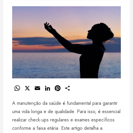
leitura:
W
X
E
L
P
S
h
m
i
i
h
A manutenção da saúde é fundamental para garantir
a
a
n
n
a
t
i
k
t
r
uma vida longa e de qualidade. Para isso, é essencial
s
l
e
e
e
realizar check-ups regulares e exames específicos
A
d
r
conforme a faixa etária. Este artigo detalha a