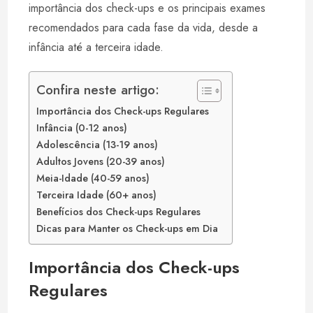
p
I
e
importância dos check-ups e os principais exames
p
n
s
recomendados para cada fase da vida, desde a
t
infância até a terceira idade.
Confira neste artigo:
Importância dos Check-ups Regulares
Infância (0-12 anos)
Adolescência (13-19 anos)
Adultos Jovens (20-39 anos)
Meia-Idade (40-59 anos)
Terceira Idade (60+ anos)
Benefícios dos Check-ups Regulares
Dicas para Manter os Check-ups em Dia
Importância dos Check-ups
Regulares