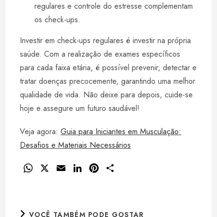
regulares e controle do estresse complementam
os check-ups.
Investir em check-ups regulares é investir na própria
saúde. Com a realização de exames específicos
para cada faixa etária, é possível prevenir, detectar e
tratar doenças precocemente, garantindo uma melhor
qualidade de vida. Não deixe para depois, cuide-se
hoje e assegure um futuro saudável!
Veja agora:
Guia para Iniciantes em Musculação:
Desafios e Materiais Necessários
W
X
E
L
P
S
h
m
i
i
h
a
a
n
n
a
t
i
k
t
r
VOCÊ TAMBÉM PODE GOSTAR